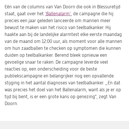
Eén van de columns van Van Doorn die ook in Blessuretijd
staat, gaat over het
‘Ballenalarm’
(opent
, de campagne die hij
precies een jaar geleden lanceerde om mannen meer
in
bewust te maken van het risico van teelbalkanker. Hij
een
haakte aan bij de landelijke alarmtest elke eerste maandag
nieuwe
van de maand om 12:00 uur, als moment voor alle mannen
tab)
om hun zaadballen te checken op symptomen die kunnen
duiden op teelbalkanker. Berend bleek opnieuw een
gevoelige snaar te raken. De campagne leverde veel
reacties op, een onderscheiding voor de beste
publiekscampagne en belangrijker nog een opvallende
stijging in het aantal diagnoses van teelbalkanker. ,,En dat
was precies het doel van het Ballenalarm, want als je er op
tijd bij bent, is er een grote kans op genezing", zegt Van
Doorn.