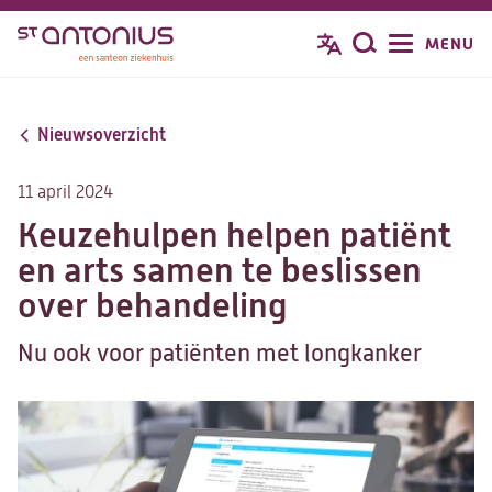
Overslaan
MENU
Zoeken
en
naar
de
Nieuwsoverzicht
inhoud
gaan
11 april 2024
Keuzehulpen helpen patiënt
en arts samen te beslissen
over behandeling
Nu ook voor patiënten met longkanker