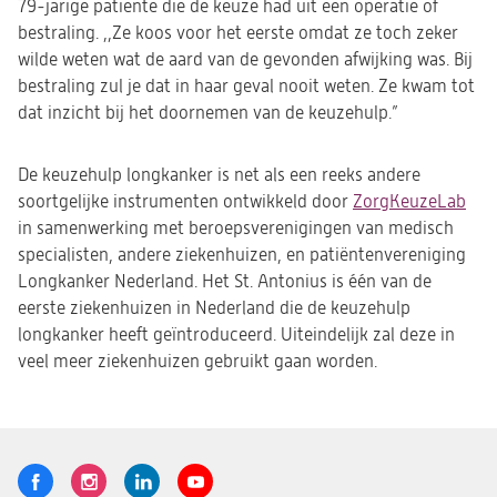
79-jarige patiënte die de keuze had uit een operatie of
bestraling. ,,Ze koos voor het eerste omdat ze toch zeker
wilde weten wat de aard van de gevonden afwijking was. Bij
bestraling zul je dat in haar geval nooit weten. Ze kwam tot
dat inzicht bij het doornemen van de keuzehulp.”
De keuzehulp longkanker is net als een reeks andere
soortgelijke instrumenten ontwikkeld door
ZorgKeuzeLab
(op
in samenwerking met beroepsverenigingen van medisch
in
specialisten, andere ziekenhuizen, en patiëntenvereniging
een
Longkanker Nederland. Het St. Antonius is één van de
nie
eerste ziekenhuizen in Nederland die de keuzehulp
tab)
longkanker heeft geïntroduceerd. Uiteindelijk zal deze in
veel meer ziekenhuizen gebruikt gaan worden.
Volg
Logo
Logo
Logo
Logo