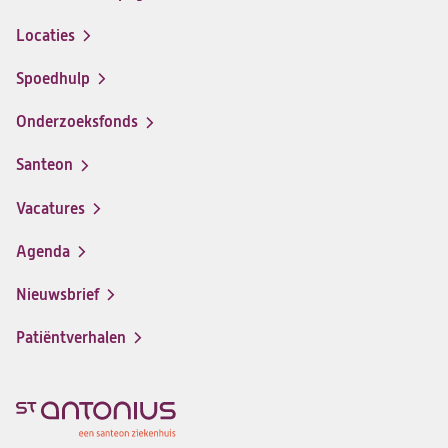
Locaties
Spoedhulp
Onderzoeksfonds
Santeon
(opent
in
Vacatures
(opent
een
in
nieuwe
Agenda
een
tab)
nieuwe
Nieuwsbrief
tab)
Patiëntverhalen