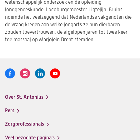
wetenschappelijk onderzoek en de opleiding
longgeneeskunde. Locoburgemeester Ligtelijn-Bruins
noemde het veelzeggend dat Nederlandse vakgenoten die
de vraag kregen aan welke longarts ze hun dierbaren
zouden toevertrouwen, de afgelopen jaren tot twee keer
toe massaal op Marjolein Drent stemden.
Volg
Logo
Logo
Logo
Logo
ons
St.
St.
St.
St.
Antonius
Antonius
Antonius
Antonius
Over St. Antonius
een
een
een
een
Footer-
santeon
santeon
santeon
santeon
menu
Pers
ziekenhuis
ziekenhuis
ziekenhuis
ziekenhuis
op
op
op
op
Zorgprofessionals
Facebook
Instagram
LinkedIn
Youtube
Veel bezochte pagina's