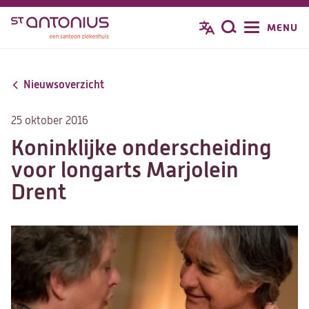
Overslaan
MENU
Zoeken
en
naar
de
Nieuwsoverzicht
inhoud
gaan
25 oktober 2016
Koninklijke onderscheiding
voor longarts Marjolein
Drent