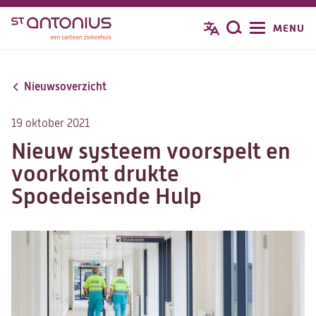
Overslaan
MENU
Zoeken
en
naar
de
Nieuwsoverzicht
inhoud
gaan
19 oktober 2021
Nieuw systeem voorspelt en
voorkomt drukte
Spoedeisende Hulp