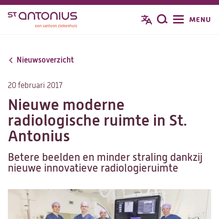
Overslaan
MENU
Zoeken
en
naar
de
Nieuwsoverzicht
inhoud
gaan
20 februari 2017
Nieuwe moderne
radiologische ruimte in St.
Antonius
Betere beelden en minder straling dankzij
nieuwe innovatieve radiologieruimte