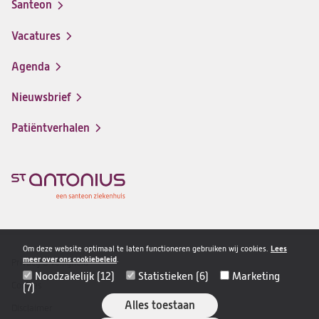
Santeon
(opent
in
Vacatures
(opent
een
in
nieuwe
Agenda
een
tab)
nieuwe
Nieuwsbrief
tab)
Patiëntverhalen
Om deze website optimaal te laten functioneren gebruiken wij cookies.
Lees
meer over ons cookiebeleid
.
Privacy & veiligheid
Disclaimer
Noodzakelijk (12)
Statistieken (6)
Marketing
navigatie
Cookies
(7)
Alles toestaan
Disclaimer