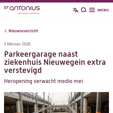
Overslaan
MENU
Zoeken
en
naar
de
Nieuwsoverzicht
inhoud
gaan
5 februari 2026
Parkeergarage naast
ziekenhuis Nieuwegein extra
verstevigd
Heropening verwacht medio mei