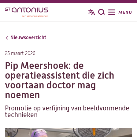
Overslaan
MENU
Zoeken
en
naar
de
Nieuwsoverzicht
inhoud
gaan
25 maart 2026
Pip Meershoek: de
operatieassistent die zich
voortaan doctor mag
noemen
Promotie op verfijning van beeldvormende
technieken