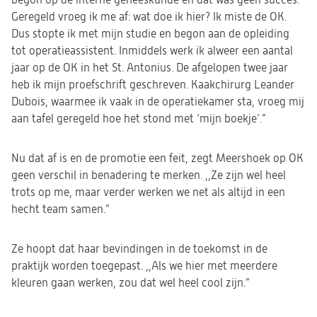
begon op de interne geneeskunde en dat was geen succes.
Geregeld vroeg ik me af: wat doe ik hier? Ik miste de OK.
Dus stopte ik met mijn studie en begon aan de opleiding
tot operatieassistent. Inmiddels werk ik alweer een aantal
jaar op de OK in het St. Antonius. De afgelopen twee jaar
heb ik mijn proefschrift geschreven. Kaakchirurg Leander
Dubois, waarmee ik vaak in de operatiekamer sta, vroeg mij
aan tafel geregeld hoe het stond met ‘mijn boekje’.”
Nu dat af is en de promotie een feit, zegt Meershoek op OK
geen verschil in benadering te merken. ,,Ze zijn wel heel
trots op me, maar verder werken we net als altijd in een
hecht team samen.”
Ze hoopt dat haar bevindingen in de toekomst in de
praktijk worden toegepast. ,,Als we hier met meerdere
kleuren gaan werken, zou dat wel heel cool zijn.”