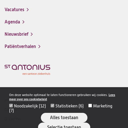
(opent
in
Vacatures
(opent
een
in
nieuwe
Agenda
een
tab)
nieuwe
Nieuwsbrief
tab)
Patiëntverhalen
Om deze website optimaal te laten functioneren gebruiken wij cookies.
Lees
meer over ons cookiebeleid
.
Privacy & veiligheid
Disclaimer
Noodzakelijk (12)
Statistieken (6)
Marketing
navigatie
Cookies
(7)
Alles toestaan
Disclaimer
Selectie toestaan