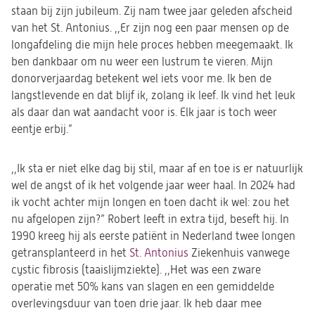
staan bij zijn jubileum. Zij nam twee jaar geleden afscheid
van het St. Antonius. ,,Er zijn nog een paar mensen op de
longafdeling die mijn hele proces hebben meegemaakt. Ik
ben dankbaar om nu weer een lustrum te vieren. Mijn
donorverjaardag betekent wel iets voor me. Ik ben de
langstlevende en dat blijf ik, zolang ik leef. Ik vind het leuk
als daar dan wat aandacht voor is. Elk jaar is toch weer
eentje erbij.”
,,Ik sta er niet elke dag bij stil, maar af en toe is er natuurlijk
wel de angst of ik het volgende jaar weer haal. In 2024 had
ik vocht achter mijn longen en toen dacht ik wel: zou het
nu afgelopen zijn?” Robert leeft in extra tijd, beseft hij. In
1990 kreeg hij als eerste patiënt in Nederland twee longen
getransplanteerd in het
St. Antonius
Ziekenhuis vanwege
cystic fibrosis (taaislijmziekte). ,,Het was een zware
operatie met 50% kans van slagen en een gemiddelde
overlevingsduur van toen drie jaar. Ik heb daar mee