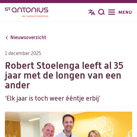
Overslaan
MENU
Zoeken
en
naar
de
Nieuwsoverzicht
inhoud
gaan
1 december 2025
Robert Stoelenga leeft al 35
jaar met de longen van een
ander
‘Elk jaar is toch weer ééntje erbij’