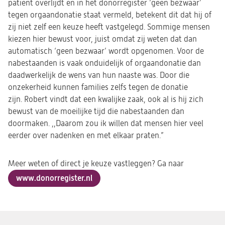
patiënt overlijdt en in het donorregister ‘geen bezwaar’
tegen orgaandonatie staat vermeld, betekent dit dat hij of
zij niet zelf een keuze heeft vastgelegd. Sommige mensen
kiezen hier bewust voor, juist omdat zij weten dat dan
automatisch ‘geen bezwaar’ wordt opgenomen. Voor de
nabestaanden is vaak onduidelijk of orgaandonatie dan
daadwerkelijk de wens van hun naaste was. Door die
onzekerheid kunnen families zelfs tegen de donatie
zijn. Robert vindt dat een kwalijke zaak, ook al is hij zich
bewust van de moeilijke tijd die nabestaanden dan
doormaken. ,,Daarom zou ik willen dat mensen hier veel
eerder over nadenken en met elkaar praten.”
Meer weten of direct je keuze vastleggen? Ga naar
www.donorregister.nl
(opent
in
een
nieuwe
tab)