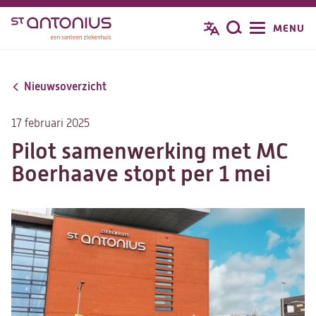
Overslaan
MENU
Zoeken
en
naar
de
Nieuwsoverzicht
inhoud
gaan
17 februari 2025
Pilot samenwerking met MC
Boerhaave stopt per 1 mei