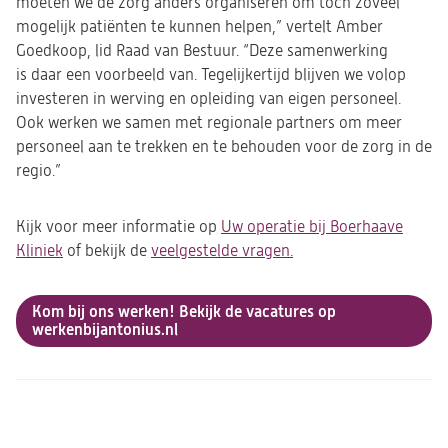
moeten we de zorg anders organiseren om toch zoveel
mogelijk patiënten te kunnen helpen,” vertelt Amber
Goedkoop, lid Raad van Bestuur. “Deze samenwerking
is daar een voorbeeld van. Tegelijkertijd blijven we volop
investeren in werving en opleiding van eigen personeel.
Ook werken we samen met regionale partners om meer
personeel aan te trekken en te behouden voor de zorg in de
regio.”
Kijk voor meer informatie op
Uw operatie bij Boerhaave
Kliniek
of bekijk de
veelgestelde vragen.
Kom bij ons werken! Bekijk de vacatures op
(opent
werkenbijantonius.nl
in
een
nieuwe
tab)