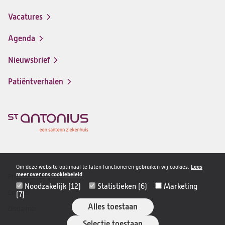
(opent
in
Vacatures
(opent
een
in
nieuwe
Agenda
een
tab)
nieuwe
Nieuwsbrief
tab)
Patiëntverhalen
Om deze website optimaal te laten functioneren gebruiken wij cookies.
Lees
meer over ons cookiebeleid
.
Privacy & veiligheid
Disclaimer
Noodzakelijk (12)
Statistieken (6)
Marketing
navigatie
Cookies
(7)
Alles toestaan
Disclaimer
Selectie toestaan