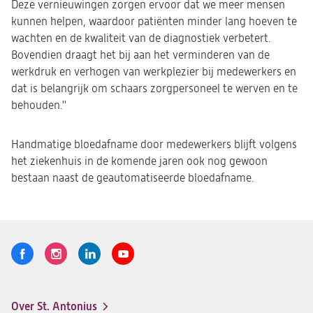
Deze vernieuwingen zorgen ervoor dat we meer mensen
kunnen helpen, waardoor patiënten minder lang hoeven te
wachten en de kwaliteit van de diagnostiek verbetert.
Bovendien draagt het bij aan het verminderen van de
werkdruk en verhogen van werkplezier bij medewerkers en
dat is belangrijk om schaars zorgpersoneel te werven en te
behouden.''
Handmatige bloedafname door medewerkers blijft volgens
het ziekenhuis in de komende jaren ook nog gewoon
bestaan naast de geautomatiseerde bloedafname.
Volg
Logo
Logo
Logo
Logo
ons
St.
St.
St.
St.
Antonius
Antonius
Antonius
Antonius
Over St. Antonius
een
een
een
een