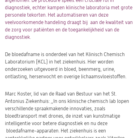
afgenomen. De procedure speelt een cruciale rol in
diagnostiek, echter kampen klinische laboratoria met
grote
personele tekorten.
Het automatiseren van deze
veelvoorkomende handeling draagt bij aan de kwaliteit van
de zorg voor patiënten en de toegankelijkheid van de
diagnostiek.
De bloedafname is onderdeel van het Klinisch Chemisch
Laboratorium (KCL) in het ziekenhuis. Hier worden
onderzoeken uitgevoerd in bloed, beenmerg, urine,
ontlasting, hersenvocht en overige lichaamsvloeistoffen
.
Marc Koster, lid van de Raad van Bestuur van het St.
Antonius Ziekenhuis: ,,In ons k
linische c
hemisch lab lopen
verschillende spraakmakende innovaties, zoals
bloe
dtransport met drones,
de inzet van
kunstmatige
intelligentie
voor betere diagnostiek
en nu
de
ze
bloedafname-apparaten
.
Het ziekenhuis is een