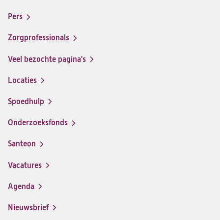
Footer-
santeon
santeon
santeon
santeon
menu
Pers
ziekenhuis
ziekenhuis
ziekenhuis
ziekenhuis
op
op
op
op
Zorgprofessionals
Facebook
Instagram
LinkedIn
Youtube
Veel bezochte pagina's
Locaties
Spoedhulp
Onderzoeksfonds
Santeon
(opent
in
Vacatures
(opent
een
in
nieuwe
Agenda
een
tab)
nieuwe
Nieuwsbrief
tab)