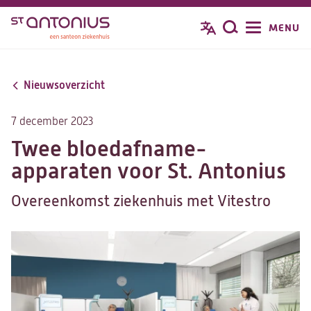
Overslaan
MENU
Zoeken
en
naar
de
Nieuwsoverzicht
inhoud
gaan
7 december 2023
Twee bloedafname-
apparaten voor St. Antonius
Overeenkomst ziekenhuis met Vitestro