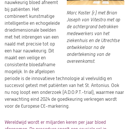
nauwkeurig bloed afneemt
bij patiënten. Het
Marc Koster (r.) met Brian
combineert kunstmatige
Joseph van Vitestro met op
intelligentie en echogeleide
de achtergrond betrokken
driedimensionale beelden
medewerkers van het
met het inbrengen van een
ziekenhuis en de Utrechtse
naald
met
precisie
tot op
ontwikkelaar na de
een h
aar nauwkeurig. Dit
ondertekening van de
maakt een
veilige en
overeenkomst.
consistente bloedafname
mogelijk
.
In de afgelopen
periode is de
innovatieve
technologie al veelvuldig en
succesvol getest met patiënten van het St. Antonius. Ook
nu nog loopt een onderzoek (A.D.O.P.T.-trial), waarmee naar
verwachting eind 2024 de goedkeuring verkregen wordt
voor de
Europese CE-markering
.
Wereldwijd wordt er miljarden keren per jaar bloed