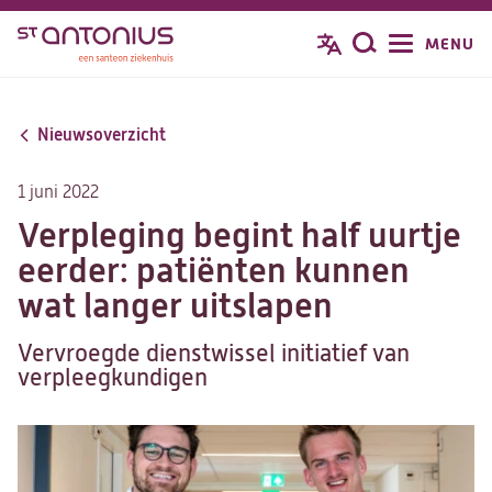
Overslaan
MENU
Zoeken
en
naar
de
Nieuwsoverzicht
inhoud
gaan
1 juni 2022
Verpleging begint half uurtje
eerder: patiënten kunnen
wat langer uitslapen
Vervroegde dienstwissel initiatief van
verpleegkundigen