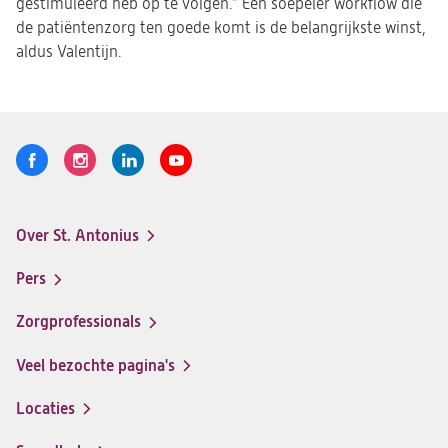
gestimuleerd heb op te volgen.” Een soepeler workflow die
de patiëntenzorg ten goede komt is de belangrijkste winst,
aldus Valentijn.
Volg
Logo
Logo
Logo
Logo
ons
St.
St.
St.
St.
Antonius
Antonius
Antonius
Antonius
Over St. Antonius
een
een
een
een
Footer-
santeon
santeon
santeon
santeon
menu
Pers
ziekenhuis
ziekenhuis
ziekenhuis
ziekenhuis
op
op
op
op
Zorgprofessionals
Facebook
Instagram
LinkedIn
Youtube
Veel bezochte pagina's
Locaties