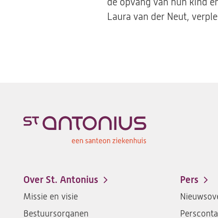
de opvang van hun kind en
Laura van der Neut, verple
Over St. Antonius
Pers
Footer-
Missie en visie
Nieuwsove
menu
Bestuursorganen
Persconta