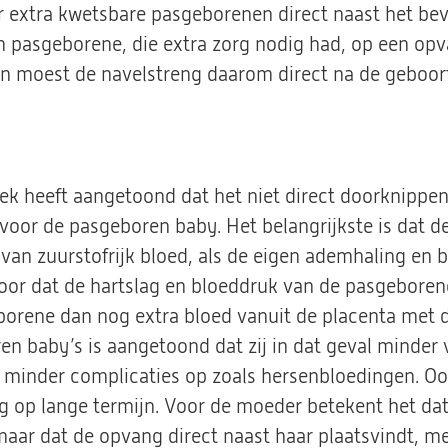
r extra kwetsbare pasgeborenen direct naast het bev
n pasgeborene, die extra zorg nodig had, op een opv
n moest de navelstreng daarom direct na de geboor
k heeft aangetoond dat het niet direct doorknippen
voor de pasgeboren baby. Het belangrijkste is dat d
n van zuurstofrijk bloed, als de eigen ademhaling e
or dat de hartslag en bloeddruk van de pasgeborene s
orene dan nog extra bloed vanuit de placenta met da
en baby’s is aangetoond dat zij in dat geval minder
 minder complicaties op zoals hersenbloedingen. Oo
 op lange termijn. Voor de moeder betekent het dat h
r dat de opvang direct naast haar plaatsvindt, me