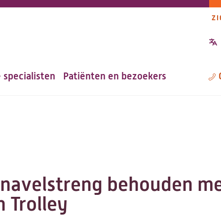
ZI
P
n
 specialisten
Patiënten en bezoekers
M
 navelstreng behouden me
 Trolley