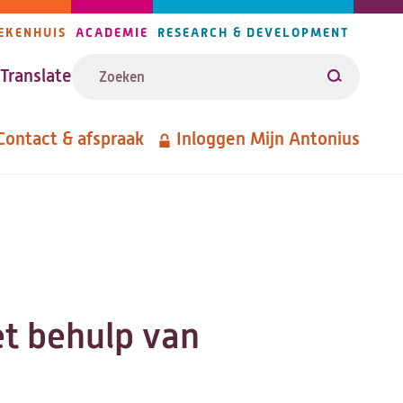
EKENHUIS
ACADEMIE
RESEARCH & DEVELOPMENT
ijlers
Zoeken
avigatie
Translate
Zoeken
Contact & afspraak
Inloggen Mijn Antonius
etanavigatie
t behulp van