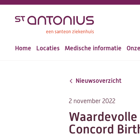
Overslaan
en
naar
de
Home
Locaties
Medische informatie
Onze
inhoud
Hoofdnavigatie
gaan
Nieuwsoverzicht
2 november 2022
Waardevolle
Concord Birth