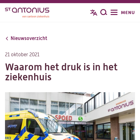
Overslaan
MENU
Zoeken
en
naar
de
Nieuwsoverzicht
inhoud
gaan
21 oktober 2021
Waarom het druk is in het
ziekenhuis