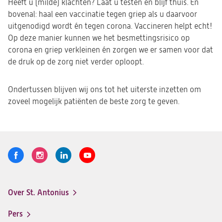
Heeft u (milde) klachten? Laat u testen en blijf thuis. En
bovenal: haal een vaccinatie tegen griep als u daarvoor
uitgenodigd wordt én tegen corona. Vaccineren helpt echt!
Op deze manier kunnen we het besmettingsrisico op
corona en griep verkleinen én zorgen we er samen voor dat
de druk op de zorg niet verder oploopt.
Ondertussen blijven wij ons tot het uiterste inzetten om
zoveel mogelijk patiënten de beste zorg te geven.
Volg
Logo
Logo
Logo
Logo
ons
St.
St.
St.
St.
Antonius
Antonius
Antonius
Antonius
Over St. Antonius
een
een
een
een
Footer-
santeon
santeon
santeon
santeon
menu
Pers
ziekenhuis
ziekenhuis
ziekenhuis
ziekenhuis