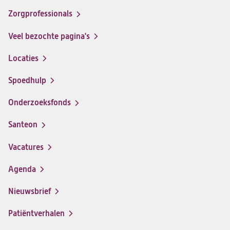
op
op
op
op
Zorgprofessionals
Facebook
Instagram
LinkedIn
Youtube
Veel bezochte pagina's
Locaties
Spoedhulp
Onderzoeksfonds
Santeon
(opent
in
Vacatures
(opent
een
in
nieuwe
Agenda
een
tab)
nieuwe
Nieuwsbrief
tab)
Patiëntverhalen