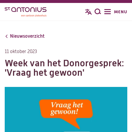
Overslaan
MENU
Zoeken
en
naar
de
Nieuwsoverzicht
inhoud
gaan
11 oktober 2023
Week van het Donorgesprek:
'Vraag het gewoon'