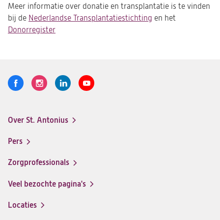
Meer informatie over donatie en transplantatie is te vinden
bij de
Nederlandse Transplantatiestichting
(opent
en het
Donorregister
(opent
in
in
een
een
nieuwe
nieuwe
tab)
tab)
Volg
Logo
Logo
Logo
Logo
ons
St.
St.
St.
St.
Antonius
Antonius
Antonius
Antonius
Over St. Antonius
een
een
een
een
Footer-
santeon
santeon
santeon
santeon
menu
Pers
ziekenhuis
ziekenhuis
ziekenhuis
ziekenhuis
op
op
op
op
Zorgprofessionals
Facebook
Instagram
LinkedIn
Youtube
Veel bezochte pagina's
Locaties