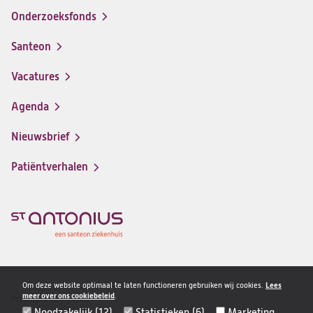
Onderzoeksfonds
Santeon
(opent
in
Vacatures
(opent
een
in
nieuwe
Agenda
een
tab)
nieuwe
Nieuwsbrief
tab)
Patiëntverhalen
Om deze website optimaal te laten functioneren gebruiken wij cookies.
Lees
meer over ons cookiebeleid
.
Privacy & veiligheid
Disclaimer
Noodzakelijk (12)
Statistieken (6)
Marketing