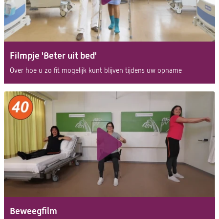
Filmpje 'Beter uit bed'
(opent
Over hoe u zo fit mogelijk kunt blijven tijdens uw opname
in
een
nieuwe
tab)
Beweegfilm
(opent