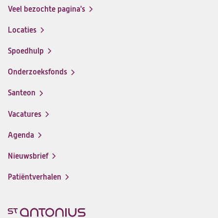
Veel bezochte pagina's
Locaties
Spoedhulp
Onderzoeksfonds
Santeon
(opent
in
Vacatures
(opent
een
in
nieuwe
Agenda
een
tab)
nieuwe
Nieuwsbrief
tab)
Patiëntverhalen