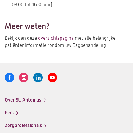
08.00 tot 16.30 uur).
Meer weten?
Bekijk dan deze
overzichtspagina
met alle belangrijke
patiënteninformatie rondom uw Dagbehandeling.
Volg
Logo
Logo
Logo
Logo
ons
St.
St.
St.
St.
Antonius
Antonius
Antonius
Antonius
Over St. Antonius
een
een
een
een
Footer-
santeon
santeon
santeon
santeon
menu
Pers
ziekenhuis
ziekenhuis
ziekenhuis
ziekenhuis
op
op
op
op
Zorgprofessionals
Facebook
Instagram
LinkedIn
Youtube