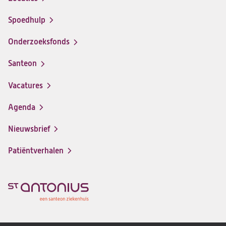
Spoedhulp
Onderzoeksfonds
Santeon
(opent
in
Vacatures
(opent
een
in
nieuwe
Agenda
een
tab)
nieuwe
Nieuwsbrief
tab)
Patiëntverhalen