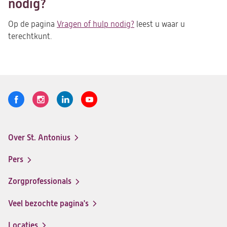
nodig?
Op de pagina
Vragen of hulp nodig?
leest u waar u
terechtkunt.
Volg
Logo
Logo
Logo
Logo
ons
St.
St.
St.
St.
Antonius
Antonius
Antonius
Antonius
Over St. Antonius
een
een
een
een
Footer-
santeon
santeon
santeon
santeon
menu
Pers
ziekenhuis
ziekenhuis
ziekenhuis
ziekenhuis
op
op
op
op
Zorgprofessionals
Facebook
Instagram
LinkedIn
Youtube
Veel bezochte pagina's
Locaties