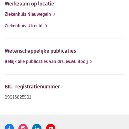
Werkzaam op locatie
Ziekenhuis Nieuwegein
Ziekenhuis Utrecht
Wetenschappelijke publicaties
Bekijk alle publicaties van drs. M.M. Booij
(opent
in
een
nieuwe
BIG-registratienummer
tab)
99916825901