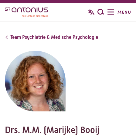
Overslaan
MENU
Zoeken
en
naar
de
Team Psychiatrie & Medische Psychologie
inhoud
gaan
Drs. M.M. (Marijke) Booij