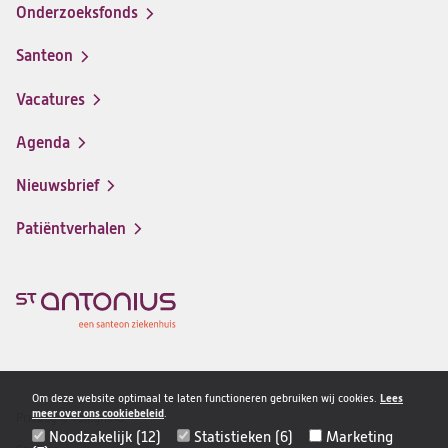
Onderzoeksfonds
Santeon
(opent
in
Vacatures
(opent
een
in
nieuwe
Agenda
een
tab)
nieuwe
Nieuwsbrief
tab)
Patiëntverhalen
Om deze website optimaal te laten functioneren gebruiken wij cookies.
Lees
meer over ons cookiebeleid
.
Privacy & veiligheid
Disclaimer
Noodzakelijk (12)
Statistieken (6)
Marketing