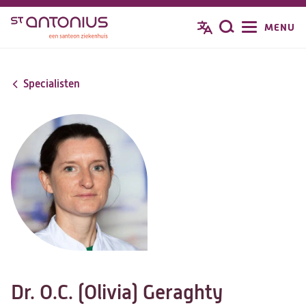
Overslaan
MENU
Zoeken
en
naar
de
Specialisten
inhoud
gaan
Dr. O.C. (Olivia) Geraghty