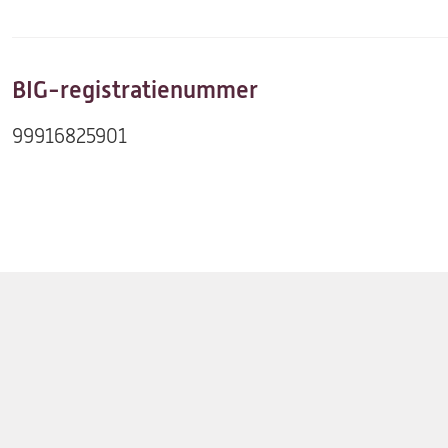
in
een
nieuwe
BIG-registratienummer
tab)
99916825901