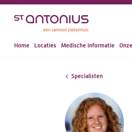
Overslaan
en
naar
de
Home
Locaties
Medische informatie
Onze
inhoud
Hoofdnavigatie
gaan
Specialisten