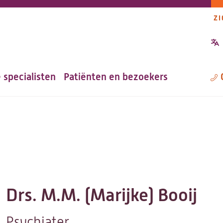
ZI
P
n
 specialisten
Patiënten en bezoekers
M
Drs. M.M. (Marijke) Booij
Psychiater