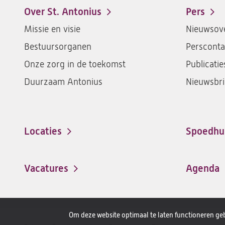
Over St. Antonius
Pers
Footer-
Missie en visie
Nieuwsove
menu
Bestuursorganen
Persconta
Onze zorg in de toekomst
Publicatie
Duurzaam Antonius
Nieuwsbri
Locaties
Spoedhu
Vacatures
Agenda
(opent
in
een
Om deze website optimaal te laten functioneren geb
nieuwe