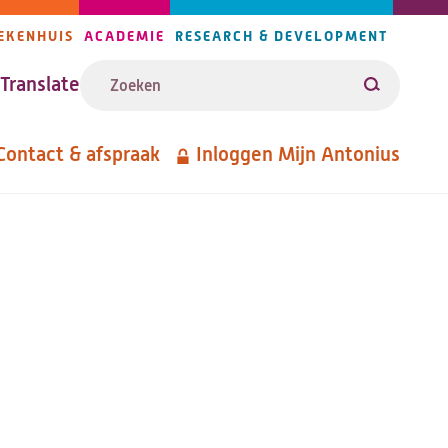
EKENHUIS
ACADEMIE
RESEARCH & DEVELOPMENT
ijlers
Zoeken
avigatie
Translate
Zoeken
Contact & afspraak
Inloggen Mijn Antonius
etanavigatie