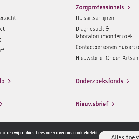
Zorgprofessionals
rzicht
Huisartsenlijnen
ct
Diagnostiek &
laboratoriumonderzoek
s
Contactpersonen huisarts
ef
Nieuwsbrief Onder Artsen
lp
Onderzoeksfonds
Nieuwsbrief
ruiken wij cookies.
Lees meer over ons cookiebeleid
.
Alles toes