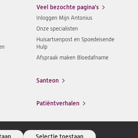
een
een
een
een
Veel bezochte pagina's
santeon
santeon
santeon
santeon
Inloggen Mijn Antonius
ziekenhuis
ziekenhuis
ziekenhuis
ziekenh
Onze specialisten
op
op
op
op
Facebook
Instagram
LinkedIn
Youtub
Huisartsenpost en Spoedeisende
en
Hulp
Afspraak maken Bloedafname
Santeon
(opent
in
een
Patiëntverhalen
nieuwe
tab)
taan
Selectie toestaan