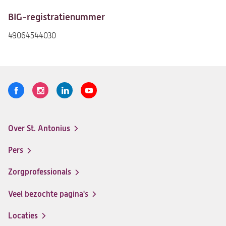
BIG-registratienummer
49064544030
Volg
Logo
Logo
Logo
Logo
ons
St.
St.
St.
St.
Antonius
Antonius
Antonius
Antonius
Over St. Antonius
een
een
een
een
Footer-
santeon
santeon
santeon
santeon
menu
Pers
ziekenhuis
ziekenhuis
ziekenhuis
ziekenhuis
op
op
op
op
Zorgprofessionals
Facebook
Instagram
LinkedIn
Youtube
Veel bezochte pagina's
Locaties