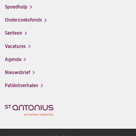
Spoedhulp
Onderzoeksfonds
Santeon
(opent
in
Vacatures
(opent
een
in
nieuwe
Agenda
een
tab)
nieuwe
Nieuwsbrief
tab)
Patiëntverhalen