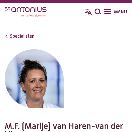
Overslaan
MENU
Zoeken
en
naar
de
Specialisten
inhoud
gaan
M.F. (Marije) van Haren-van der