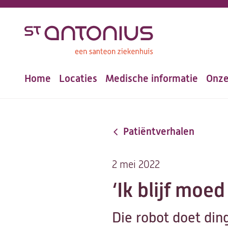
Overslaan
en
naar
de
Home
Locaties
Medische informatie
Onze
inhoud
Hoofdnavigatie
gaan
Patiëntverhalen
2 mei 2022
‘Ik blijf moe
Die robot doet din