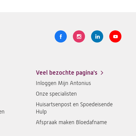
Volg
Logo
Logo
Logo
Logo
ons
St.
St.
St.
St.
Antonius
Antonius
Antonius
Antoniu
een
een
een
een
Veel bezochte pagina's
santeon
santeon
santeon
santeon
Inloggen Mijn Antonius
ziekenhuis
ziekenhuis
ziekenhuis
ziekenh
Onze specialisten
op
op
op
op
Facebook
Instagram
LinkedIn
Youtub
Huisartsenpost en Spoedeisende
en
Hulp
Afspraak maken Bloedafname