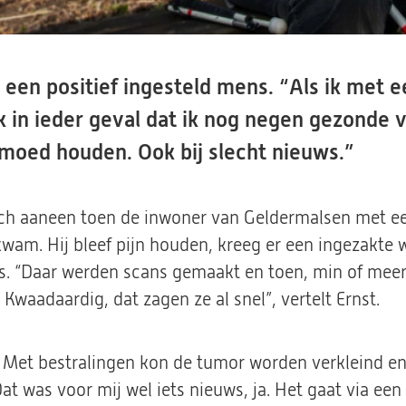
s een positief ingesteld mens. “Als ik met
ik in ieder geval dat ik nog negen gezonde 
ijf moed houden. Ook bij slecht nieuws.”
ich aaneen toen de inwoner van Geldermalsen met e
 kwam. Hij bleef pijn houden, kreeg er een ingezakte 
is. “Daar werden scans gemaakt en toen, min of meer
Kwaadaardig, dat zagen ze al snel”, vertelt Ernst.
t. Met bestralingen kon de tumor worden verkleind e
Dat was voor mij wel iets nieuws, ja. Het gaat via ee