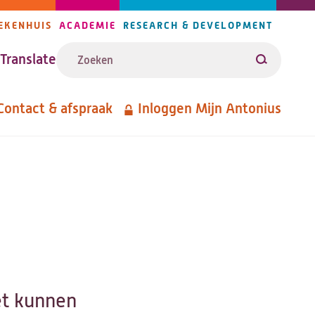
EKENHUIS
ACADEMIE
RESEARCH & DEVELOPMENT
ijlers
Zoeken
avigatie
Translate
Zoeken
Contact & afspraak
Inloggen Mijn Antonius
etanavigatie
et kunnen