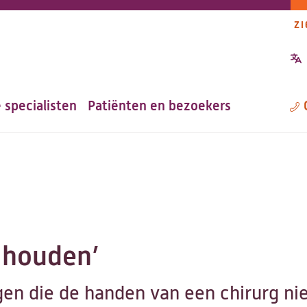
ZI
P
n
 specialisten
Patiënten en bezoekers
M
d houden’
gen die de handen van een chirurg ni