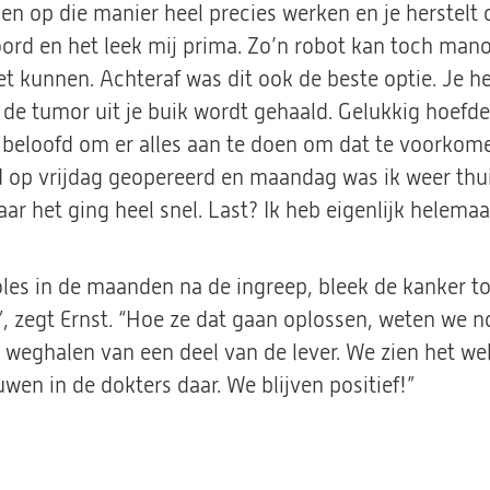
en op die manier heel precies werken en je herstelt o
hoord en het leek mij prima. Zo’n robot kan toch man
t kunnen. Achteraf was dit ook de beste optie. Je he
 de tumor uit je buik wordt gehaald. Gelukkig hoefd
 beloofd om er alles aan te doen om dat te voorkomen
rd op vrijdag geopereerd en maandag was ik weer thu
ar het ging heel snel. Last? Ik heb eigenlijk helemaa
oles in de maanden na de ingreep, bleek de kanker to
”, zegt Ernst. “Hoe ze dat gaan oplossen, weten we n
weghalen van een deel van de lever. We zien het wel
uwen in de dokters daar. We blijven positief!”