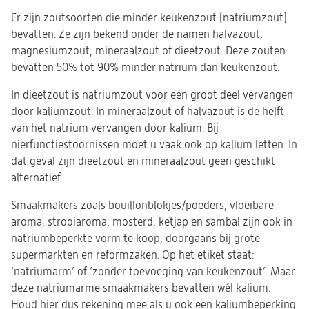
Er zijn zoutsoorten die minder keukenzout (natriumzout)
bevatten. Ze zijn bekend onder de namen halvazout,
magnesiumzout, mineraalzout of dieetzout. Deze zouten
bevatten 50% tot 90% minder natrium dan keukenzout.
In dieetzout is natriumzout voor een groot deel vervangen
door kaliumzout. In mineraalzout of halvazout is de helft
van het natrium vervangen door kalium. Bij
nierfunctiestoornissen moet u vaak ook op kalium letten. In
dat geval zijn dieetzout en mineraalzout geen geschikt
alternatief.
Smaakmakers zoals bouillonblokjes/poeders, vloeibare
aroma, strooiaroma, mosterd, ketjap en sambal zijn ook in
natriumbeperkte vorm te koop, doorgaans bij grote
supermarkten en reformzaken. Op het etiket staat:
‘natriumarm’ of ‘zonder toevoeging van keukenzout’. Maar
deze natriumarme smaakmakers bevatten wél kalium.
Houd hier dus rekening mee als u ook een kaliumbeperking