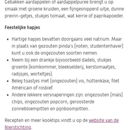
Gebakken aardappelen of aardappelpuree brengt u op
smaak met groene kruiden, een fijngesnipperd uitje, dunne
preirin-getjes, stukjes tomaat, wat kerrie of paprikapoeder.
Feestelijke hapjes
Hartige hapjes bevatten doorgaans veel natrium. Maar
in plaats van gezouten pinda’s (noten, studentenhaver)
kunt u ook de ongezouten soorten nemen.
Neem bij een drankje bijvoorbeeld dadels, stukjes
groente (komkommer, bleekselderij, kerstomaatjes,
radijsjes, worteltjes).
Beleg toastjes met (ongezouten) vis, hüttenkäse, filet
Américain of rosbief.
Andere lekkere versnaperingen zijn: ongezouten (maïs)
chips, ongezouten popcorn, geroosterde
zonnebloempitten en pijnboompitten.
Recepten en meer kooktips vindt u op de
website van de
Nierstichting
(opent
.