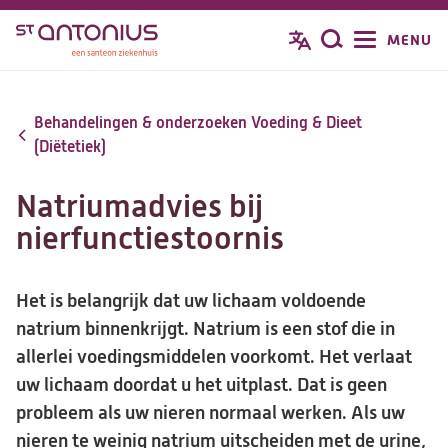
Overslaan
MENU
Zoeken
en
naar
de
Behandelingen & onderzoeken Voeding & Dieet
inhoud
(Diëtetiek)
gaan
Natriumadvies bij
nierfunctiestoornis
Het is belangrijk dat uw lichaam voldoende
natrium binnenkrijgt. Natrium is een stof die in
allerlei voedingsmiddelen voorkomt. Het verlaat
uw lichaam doordat u het uitplast. Dat is geen
probleem als uw nieren normaal werken. Als uw
nieren te weinig natrium uitscheiden met de urine,