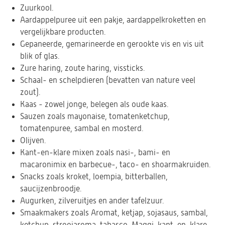
Zuurkool.
Aardappelpuree uit een pakje, aardappelkroketten en
vergelijkbare producten.
Gepaneerde, gemarineerde en gerookte vis en vis uit
blik of glas.
Zure haring, zoute haring, vissticks.
Schaal- en schelpdieren (bevatten van nature veel
zout).
Kaas - zowel jonge, belegen als oude kaas.
Sauzen zoals mayonaise, tomatenketchup,
tomatenpuree, sambal en mosterd.
Olijven.
Kant-en-klare mixen zoals nasi-, bami- en
macaronimix en barbecue-, taco- en shoarmakruiden.
Snacks zoals kroket, loempia, bitterballen,
saucijzenbroodje.
Augurken, zilveruitjes en ander tafelzuur.
Smaakmakers zoals Aromat, ketjap, sojasaus, sambal,
ketchup, strooiaroma, tabasco, Maggi, kant-en-klare