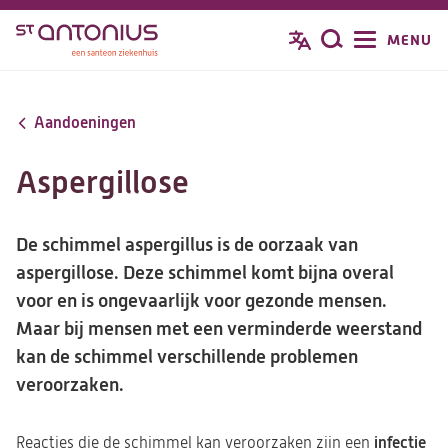
Overslaan
MENU
Zoeken
en
naar
de
Aandoeningen
inhoud
gaan
Aspergillose
De schimmel aspergillus is de oorzaak van
aspergillose. Deze schimmel komt bijna overal
voor en is ongevaarlijk voor gezonde mensen.
Maar bij mensen met een verminderde weerstand
kan de schimmel verschillende problemen
veroorzaken.
infectie
Reacties die de schimmel kan veroorzaken zijn een