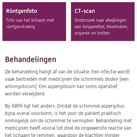
Röntgenfoto
CT-scan
Foto van het lichaam met
Onderzoek naar afwijkingen
röntgenstraling
aan longweefsel, bloedvaten,
organen en botten
Behandelingen
De behandeling hangt af van de situatie. Een infectie wordt
vaak bestreden met medicijnen die schimmels doden (een
antimyoticum). Een aspergilloom kan soms operatief
worden verwijderd.
Bij ABPA ligt het anders. Omdat de schimmel aspergillus
bijna overal voorkomt, is het voor de patiënt praktisch
onmogelijk om de schimmel te vermijden. Behandeling met
medicijnen heeft vooral tot doel de ongewenste reactie van
het lichaam te remmen, waardoor de klachten minder