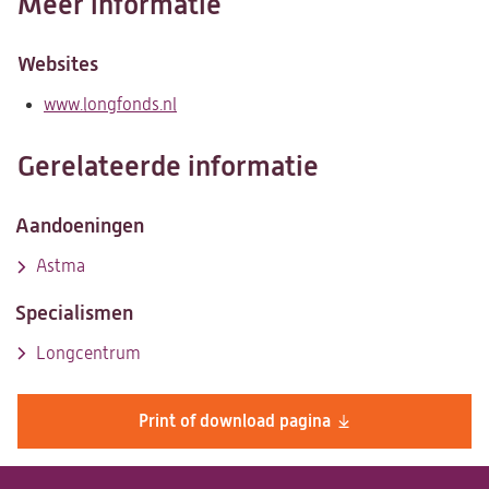
Meer informatie
Websites
www.longfonds.nl
(opent
in
een
Gerelateerde informatie
nieuwe
tab)
Aandoeningen
Astma
Specialismen
Longcentrum
Print of download pagina