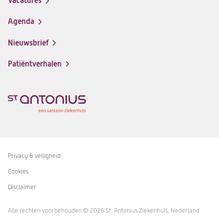
Vacatures
(opent
een
in
nieuwe
Agenda
een
tab)
nieuwe
Nieuwsbrief
tab)
Patiëntverhalen
Privacy & veiligheid
Disclaimer
navigatie
Cookies
Disclaimer
Alle rechten voorbehouden © 2026 St. Antonius Ziekenhuis, Nederland