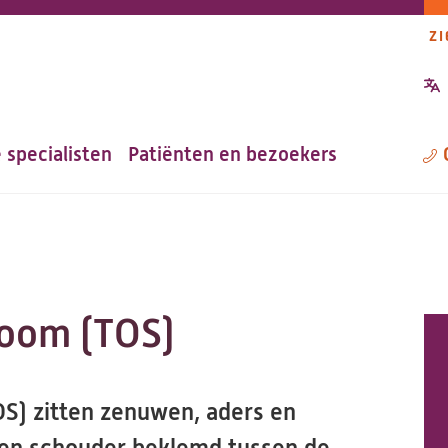
ZI
P
n
 specialisten
Patiënten en bezoekers
M
room (TOS)
OS) zitten zenuwen, aders en