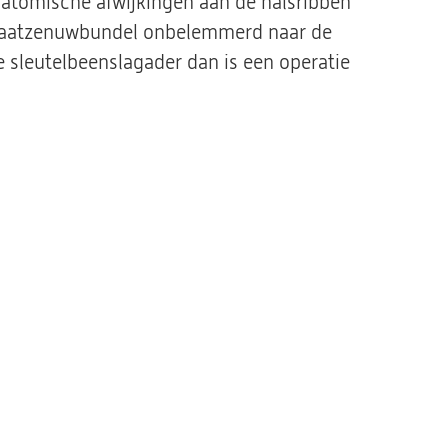
anatomische afwijkingen aan de halsribben
de vaatzenuwbundel onbelemmerd naar de
e sleutelbeenslagader dan is een operatie