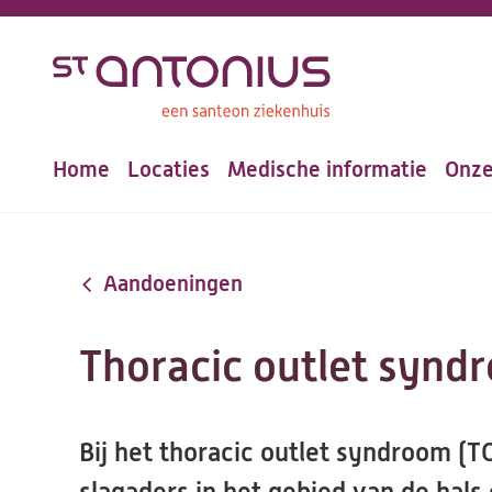
Overslaan
en
naar
de
Home
Locaties
Medische informatie
Onze
inhoud
Hoofdnavigatie
gaan
Aandoeningen
Thoracic outlet synd
Bij het thoracic outlet syndroom (T