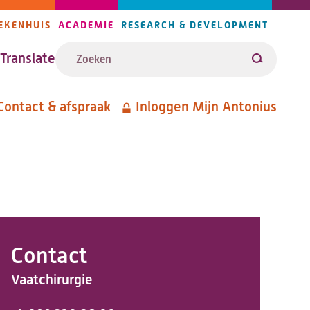
EKENHUIS
ACADEMIE
RESEARCH & DEVELOPMENT
ijlers
Zoeken
avigatie
Translate
Zoeken
Contact & afspraak
Inloggen Mijn Antonius
etanavigatie
Contact
Vaatchirurgie