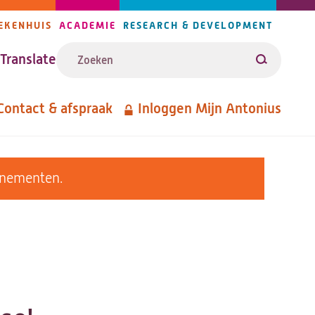
EKENHUIS
ACADEMIE
RESEARCH & DEVELOPMENT
ijlers
Zoeken
avigatie
Translate
Zoeken
Contact & afspraak
Inloggen Mijn Antonius
etanavigatie
enementen.