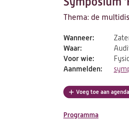
Symposium 'F
Thema: de multidis
Wanneer:
Zate
Waar:
Audi
Voor wie:
Fysi
Aanmelden:
symp
Voeg toe aan agend
Programma
(opent
in