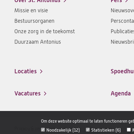
Over St. Antonius
Pers
Footer-
Missie en visie
Nieuwsove
menu
Bestuursorganen
Persconta
Onze zorg in de toekomst
Publicatie
Duurzaam Antonius
Nieuwsbri
Locaties
Spoedhu
Vacatures
Agenda
(opent
in
een
Om deze website optimaal te laten functioneren geb
nieuwe
Disclaimer
Privacy & veiligheid
Cookies
Disclaimer
Noodzakelijk (12)
Statistieken (6)
tab)