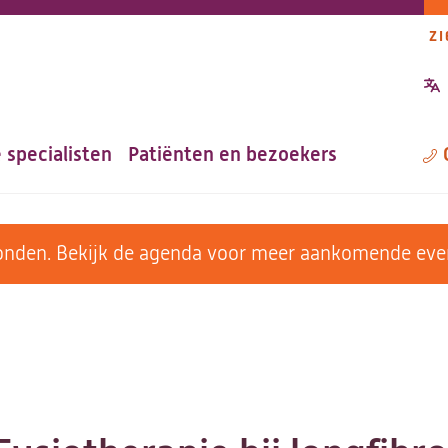
ZI
P
n
 specialisten
Patiënten en bezoekers
M
evonden. Bekijk de agenda voor meer aankomende ev