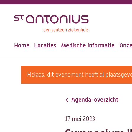
Overslaan
en
naar
de
Home
Locaties
Medische informatie
Onze
inhoud
Hoofdnavigatie
gaan
warning
Helaas, dit evenement heeft al plaatsg
message
Agenda-overzicht
17 mei 2023