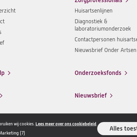
Zorgprofessionals
rzicht
Huisartsenlijnen
ct
Diagnostiek &
laboratoriumonderzoek
s
Contactpersonen huisarts
ef
Nieuwsbrief Onder Artsen
lp
Onderzoeksfonds
Nieuwsbrief
ruiken wij cookies.
Lees meer over ons cookiebeleid
.
Alles toes
Alle rechten
Marketing (7)