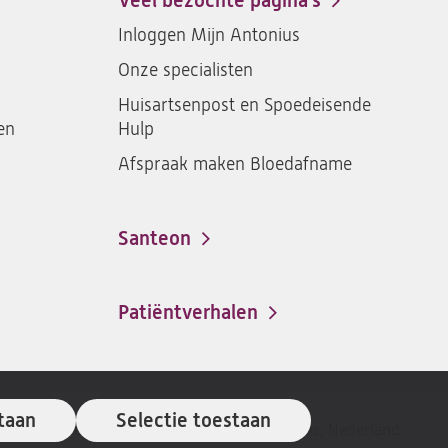
Veel bezochte pagina's
santeon
santeon
santeon
santeon
Inloggen Mijn Antonius
ziekenhuis
ziekenhuis
ziekenhuis
ziekenh
Onze specialisten
op
op
op
op
Facebook
Instagram
LinkedIn
Youtub
Huisartsenpost en Spoedeisende
en
Hulp
Afspraak maken Bloedafname
Santeon
(opent
in
een
Patiëntverhalen
nieuwe
tab)
taan
Selectie toestaan
 voorbehouden © 2026 St. Antonius Ziekenhuis, Nederland