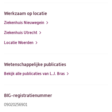
Werkzaam op locatie
Ziekenhuis Nieuwegein
Ziekenhuis Utrecht
Locatie Woerden
Wetenschappelijke publicaties
Bekijk alle publicaties van L.J. Bras
(opent
in
een
nieuwe
BIG-registratienummer
tab)
09020256901