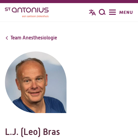
Overslaan
MENU
Zoeken
en
naar
de
Team Anesthesiologie
inhoud
gaan
L.J. (Leo) Bras