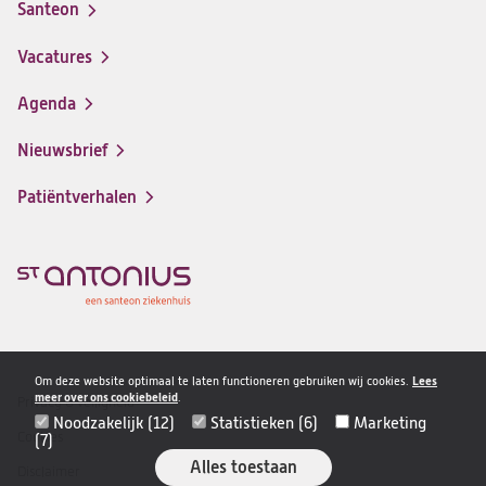
Santeon
(opent
in
Vacatures
(opent
een
in
nieuwe
Agenda
een
tab)
nieuwe
Nieuwsbrief
tab)
Patiëntverhalen
Om deze website optimaal te laten functioneren gebruiken wij cookies.
Lees
meer over ons cookiebeleid
.
Privacy & veiligheid
Disclaimer
Noodzakelijk (12)
Statistieken (6)
Marketing
navigatie
Cookies
(7)
Alles toestaan
Disclaimer