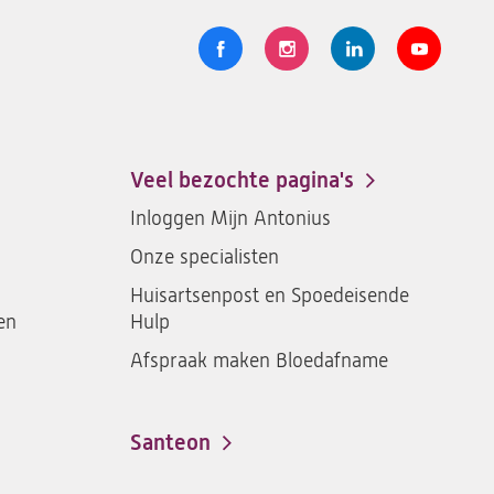
Volg
Logo
Logo
Logo
Logo
ons
St.
St.
St.
St.
Antonius
Antonius
Antonius
Antoniu
een
een
een
een
Veel bezochte pagina's
santeon
santeon
santeon
santeon
Inloggen Mijn Antonius
ziekenhuis
ziekenhuis
ziekenhuis
ziekenh
Onze specialisten
op
op
op
op
Facebook
Instagram
LinkedIn
Youtub
Huisartsenpost en Spoedeisende
en
Hulp
Afspraak maken Bloedafname
Santeon
(opent
in