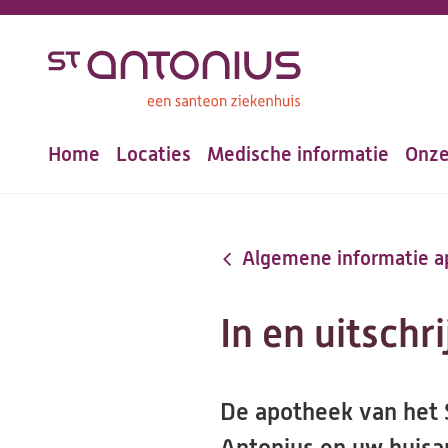
Overslaan
en
naar
de
Home
Locaties
Medische informatie
Onze
inhoud
Hoofdnavigatie
gaan
Algemene informatie 
In en uitschri
De apotheek van het S