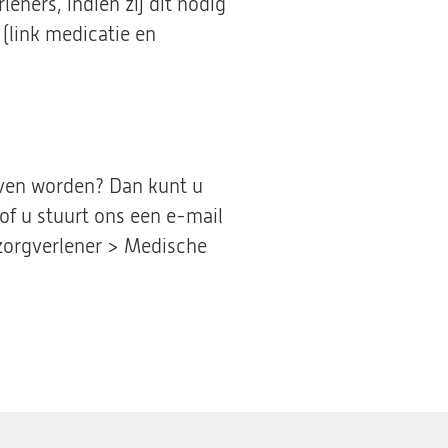
eners, indien zij dit nodig
 (link medicatie en
even worden? Dan kunt u
of u stuurt ons een e-mail
 zorgverlener > Medische