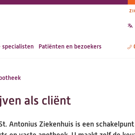
ZI
P
n
 specialisten
Patiënten en bezoekers
M
apotheek
jven als cliënt
t. Antonius Ziekenhuis is een schakelpunt 