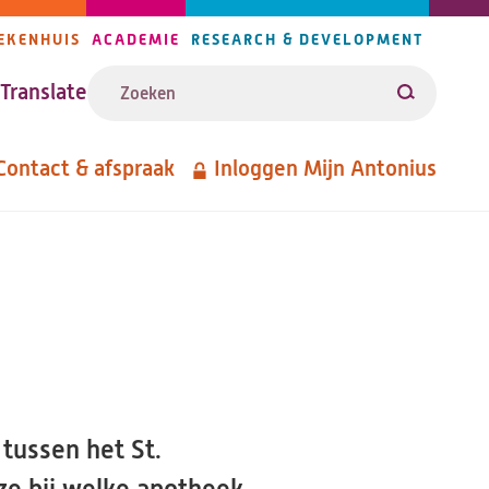
EKENHUIS
ACADEMIE
RESEARCH & DEVELOPMENT
ijlers
Zoeken
avigatie
Translate
Zoeken
Contact & afspraak
Inloggen Mijn Antonius
etanavigatie
tussen het St.