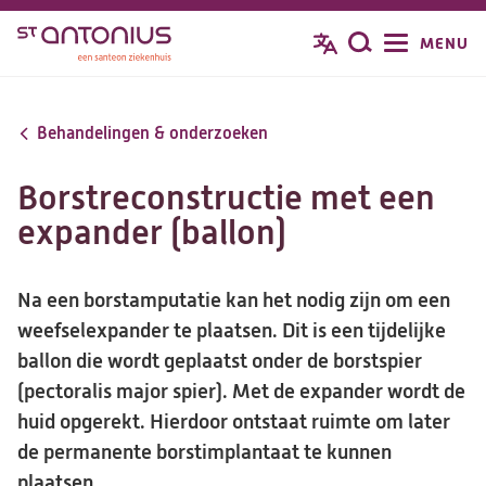
Overslaan
MENU
Zoeken
en
naar
de
Behandelingen & onderzoeken
inhoud
gaan
Borstreconstructie met een
expander (ballon)
Na een borstamputatie kan het nodig zijn om een
weefselexpander te plaatsen. Dit is een tijdelijke
ballon die wordt geplaatst onder de borstspier
(pectoralis major spier). Met de expander wordt de
huid opgerekt. Hierdoor ontstaat ruimte om later
de permanente borstimplantaat te kunnen
plaatsen.