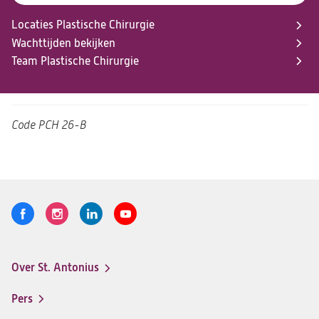
Locaties Plastische Chirurgie
Wachttijden bekijken
Team Plastische Chirurgie
Code
PCH 26-B
Volg
Logo
Logo
Logo
Logo
ons
St.
St.
St.
St.
Antonius
Antonius
Antonius
Antonius
Over St. Antonius
een
een
een
een
Footer-
santeon
santeon
santeon
santeon
menu
Pers
ziekenhuis
ziekenhuis
ziekenhuis
ziekenhuis