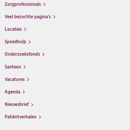
op
op
op
op
Zorgprofessionals
Facebook
Instagram
LinkedIn
Youtube
Veel bezochte pagina's
Locaties
Spoedhulp
Onderzoeksfonds
Santeon
(opent
in
Vacatures
(opent
een
in
nieuwe
Agenda
een
tab)
nieuwe
Nieuwsbrief
tab)
Patiëntverhalen