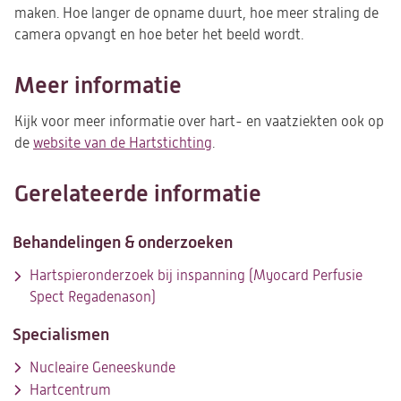
maken. Hoe langer de opname duurt, hoe meer straling de
camera opvangt en hoe beter het beeld wordt.
Meer informatie
Kijk voor meer informatie over hart- en vaatziekten ook op
de
website van de Hartstichting
(opent
.
in
een
Gerelateerde informatie
nieuwe
tab)
Behandelingen & onderzoeken
Hartspieronderzoek bij inspanning (Myocard Perfusie
Spect Regadenason)
Specialismen
Nucleaire Geneeskunde
Hartcentrum