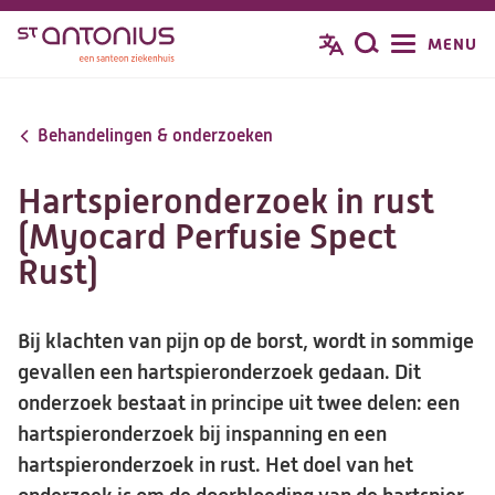
Overslaan
MENU
Zoeken
en
naar
de
Behandelingen & onderzoeken
inhoud
gaan
Hartspieronderzoek in rust
(Myocard Perfusie Spect
Rust)
Bij klachten van pijn op de borst, wordt in sommige
gevallen een hartspieronderzoek gedaan. Dit
onderzoek bestaat in principe uit twee delen: een
hartspieronderzoek bij inspanning en een
hartspieronderzoek in rust. Het doel van het