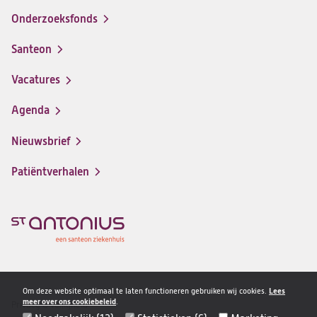
Onderzoeksfonds
Santeon
(opent
in
Vacatures
(opent
een
in
nieuwe
Agenda
een
tab)
nieuwe
Nieuwsbrief
tab)
Patiëntverhalen
Om deze website optimaal te laten functioneren gebruiken wij cookies.
Lees
meer over ons cookiebeleid
.
Privacy & veiligheid
Disclaimer