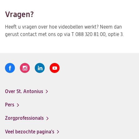
Vragen?
Heeft u vragen over hoe videobellen werkt? Neem dan
gerust contact met ons op via T 088 320 81 00, optie 3.
Volg
Logo
Logo
Logo
Logo
ons
St.
St.
St.
St.
Antonius
Antonius
Antonius
Antonius
Over St. Antonius
een
een
een
een
Footer-
santeon
santeon
santeon
santeon
menu
Pers
ziekenhuis
ziekenhuis
ziekenhuis
ziekenhuis
op
op
op
op
Zorgprofessionals
Facebook
Instagram
LinkedIn
Youtube
Veel bezochte pagina's