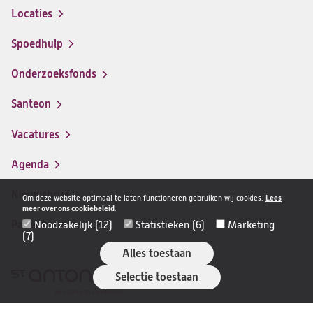
Locaties
Spoedhulp
Onderzoeksfonds
Santeon
(opent
in
Vacatures
(opent
een
in
nieuwe
Agenda
een
tab)
nieuwe
Nieuwsbrief
Om deze website optimaal te laten functioneren gebruiken wij cookies.
Lees
tab)
meer over ons cookiebeleid
.
Patiëntverhalen
Noodzakelijk (12)
Statistieken (6)
Marketing
(7)
Alles toestaan
Selectie toestaan