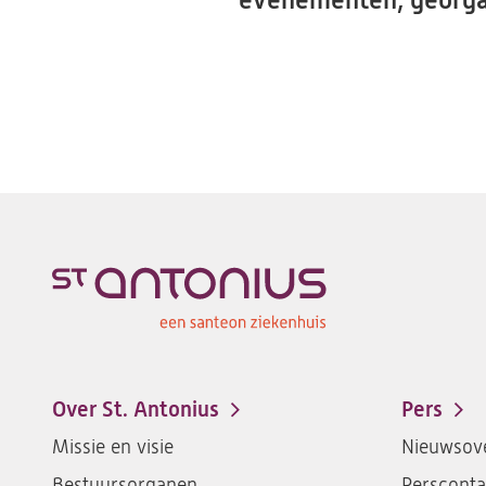
evenementen, georgan
Over St. Antonius
Pers
Footer-
Missie en visie
Nieuwsove
menu
Bestuursorganen
Persconta