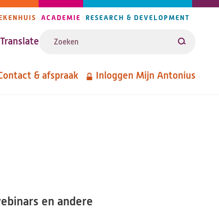
EKENHUIS
ACADEMIE
RESEARCH & DEVELOPMENT
ijlers
Zoeken
avigatie
Translate
Zoeken
Contact & afspraak
Inloggen Mijn Antonius
etanavigatie
webinars en andere