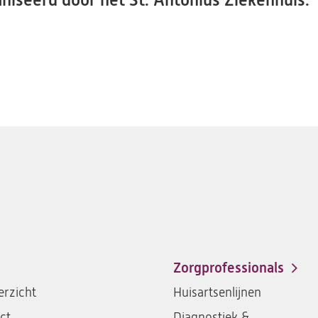
iseerd door het St. Antonius Ziekenhuis.
Zorgprofessionals
rzicht
Huisartsenlijnen
ct
Diagnostiek &