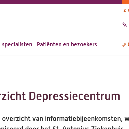
ZI
P
n
 specialisten
Patiënten en bezoekers
M
zicht Depressiecentrum
n overzicht van informatiebijeenkomsten, 