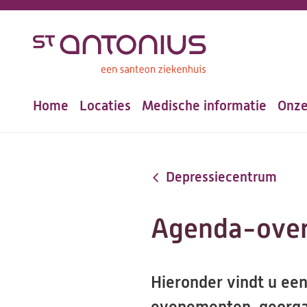
Overslaan
en
naar
de
Home
Locaties
Medische informatie
Onze
inhoud
Hoofdnavigatie
gaan
Depressiecentrum
Agenda-over
Hieronder vindt u ee