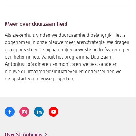
Meer over duurzaamheid
Als ziekenhuis vinden we duurzaamheid belangrijk. Het is
opgenomen in onze nieuwe meerjarenstrategie. We dragen
graag ons steentje bij aan milieubewuste bedrijfsvoering en
een beter milieu. Vanuit het programma Duurzaam
Antonius coördineren en monitoren we bestaande en
nieuwe duurzaamheidsinitiatieven en ondersteunen we
de opstart van nieuwe projecten.
Volg
Logo
Logo
Logo
Logo
ons
St.
St.
St.
St.
Antonius
Antonius
Antonius
Antonius
Over St. Antonius