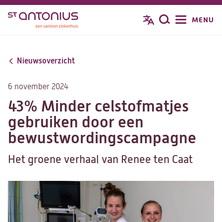
Overslaan
MENU
Zoeken
en
naar
de
Nieuwsoverzicht
inhoud
gaan
6 november 2024
43% Minder celstofmatjes
gebruiken door een
bewustwordingscampagne
Het groene verhaal van Renee ten Caat