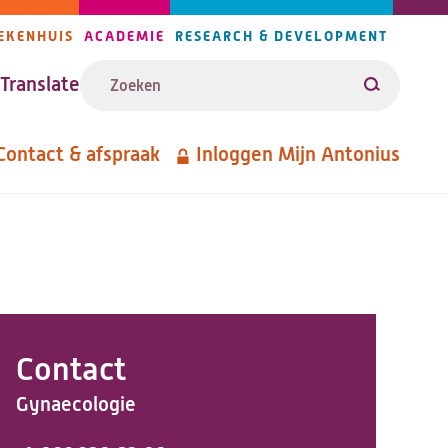
EKENHUIS
ACADEMIE
RESEARCH & DEVELOPMENT
ijlers
Zoeken
avigatie
Translate
Zoeken
Contact & afspraak
Inloggen Mijn Antonius
etanavigatie
Contact
Gynaecologie