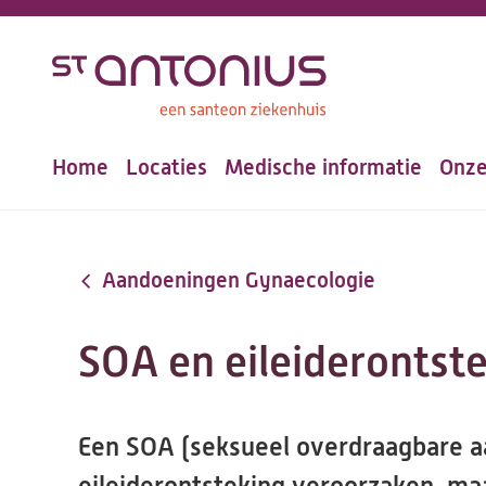
Overslaan
en
naar
de
Home
Locaties
Medische informatie
Onze
inhoud
Hoofdnavigatie
gaan
Aandoeningen Gynaecologie
SOA en eileiderontst
Een SOA (seksueel overdraagbare a