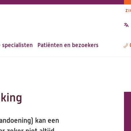
ZI
P
n
 specialisten
Patiënten en bezoekers
M
eking
andoening) kan een