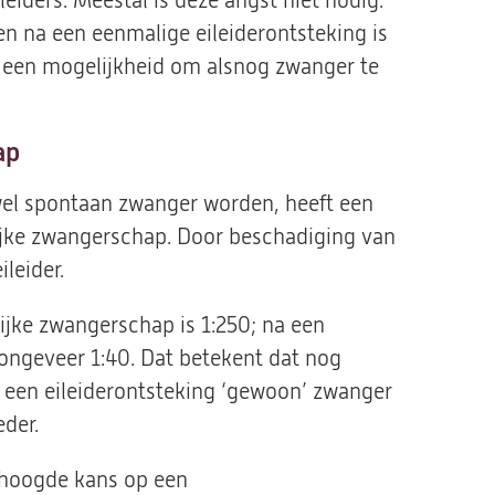
eiders. Meestal is deze angst niet nodig.
n na een eenmalige eileiderontsteking is
s een mogelijkheid om alsnog zwanger te
ap
el spontaan zwanger worden, heeft een
jke zwangerschap. Door beschadiging van
ileider.
jke zwangerschap is 1:250; na een
 ongeveer 1:40. Dat betekent dat nog
 een eileiderontsteking ‘gewoon’ zwanger
der.
rhoogde kans op een