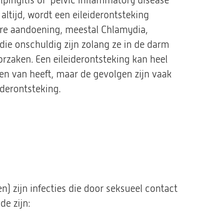
pingitis of ‘pelvic inflammatory disease’
altijd, wordt een eileiderontsteking
re aandoening, meestal Chlamydia,
ie onschuldig zijn zolang ze in de darm
orzaken. Een eileiderontsteking kan heel
en van heeft, maar de gevolgen zijn vaak
eiderontsteking.
) zijn infecties die door seksueel contact
e zijn: