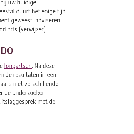
bij uw huidige
estal duurt het enige tijd
 bent geweest, adviseren
 arts (verwijzer).
MDO
ze
longartsen
. Na deze
 de resultaten in een
laars met verschillende
eer de onderzoeken
uitslaggesprek met de