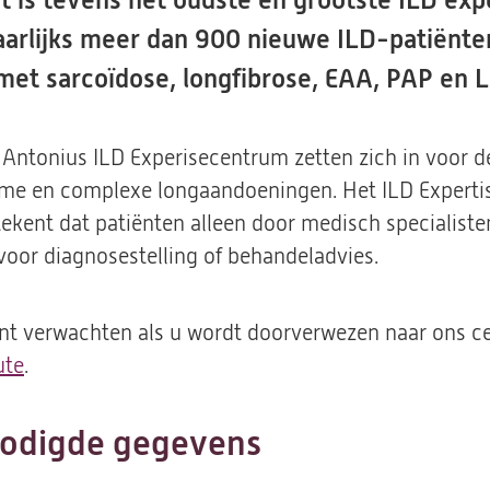
t is tevens het oudste en grootste ILD exp
arlijks meer dan 900 nieuwe ILD-patiënten
 met sarcoïdose, longfibrose, EAA, PAP en 
. Antonius ILD Experisecentrum zetten zich in voor 
ame en complexe longaandoeningen. Het ILD Experti
tekent dat patiënten alleen door medisch specialist
or diagnosestelling of behandeladvies.
unt verwachten als u wordt doorverwezen naar ons 
ute
.
odigde gegevens