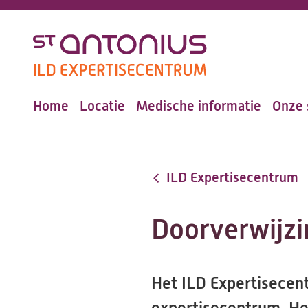
Overslaan
en
naar
de
Home
Locatie
Medische informatie
Onze 
inhoud
Hoofdnavigatie
gaan
ILD Expertisecentrum
Doorverwijzi
Het ILD Expertisecent