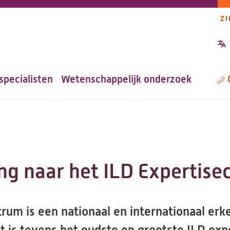
ZI
P
n
specialisten
Wetenschappelijk onderzoek
M
ng naar het ILD Expertis
rum is een nationaal en internationaal erk