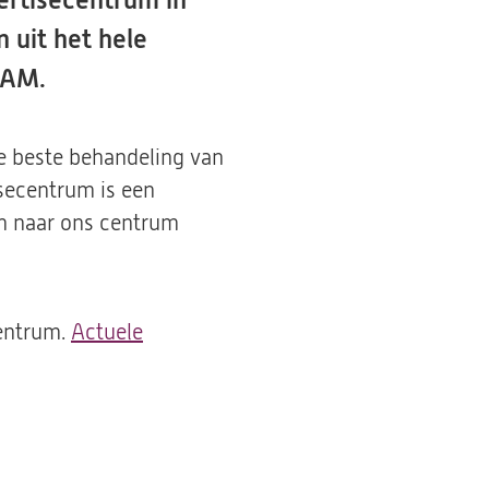
ertisecentrum in
 uit het hele
LAM.
de beste behandeling van
secentrum is een
en naar ons centrum
centrum.
Actuele