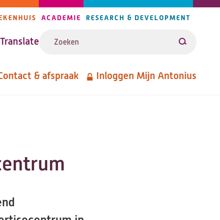
EKENHUIS
ACADEMIE
RESEARCH & DEVELOPMENT
ijlers
Zoeken
avigatie
Translate
Zoeken
Contact & afspraak
Inloggen Mijn Antonius
etanavigatie
ecentrum
end