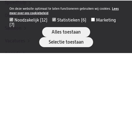
Spoedhulp
Om deze website optimaal te laten functioneren gebruiken wij cookies.
Lees
meer over ons cookiebeleid
.
Onderzoeksfonds
Noodzakelijk (12)
Statistieken (6)
Marketing
(7)
Santeon
(opent
Alles toestaan
in
Vacatures
Selectie toestaan
(opent
een
in
nieuwe
Agenda
een
tab)
nieuwe
Nieuwsbrief
tab)
Patiëntverhalen