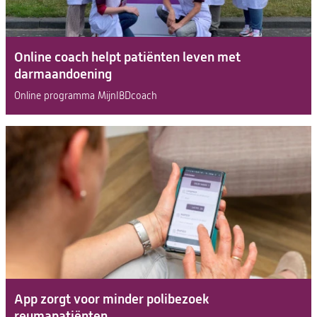
Online coach helpt patiënten leven met
darmaandoening
Online programma MijnIBDcoach
App zorgt voor minder polibezoek
reumapatiënten