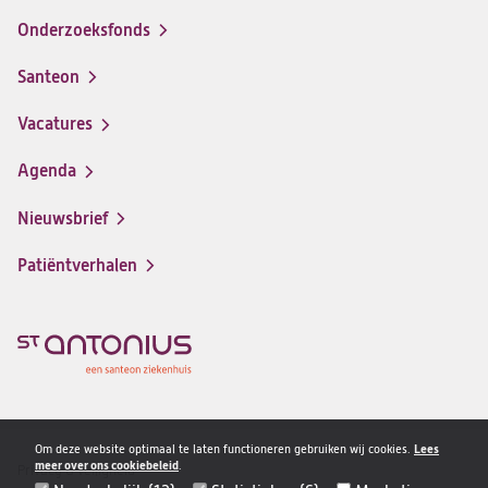
Onderzoeksfonds
Santeon
(opent
in
Vacatures
(opent
een
in
nieuwe
Agenda
een
tab)
nieuwe
Nieuwsbrief
tab)
Patiëntverhalen
Om deze website optimaal te laten functioneren gebruiken wij cookies.
Lees
meer over ons cookiebeleid
.
Privacy & veiligheid
Disclaimer