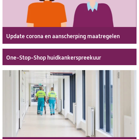
Update corona en aanscherping maatregelen
One-Stop-Shop huidkankerspreekuur