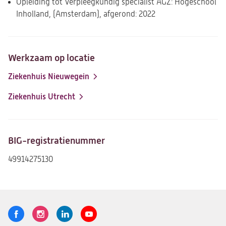
Opleiding tot Verpleegkundig specialist AGZ: Hogeschool
Inholland, (Amsterdam), afgerond: 2022
Werkzaam op locatie
Ziekenhuis Nieuwegein
Ziekenhuis Utrecht
BIG-registratienummer
49914275130
Volg
Logo
Logo
Logo
Logo