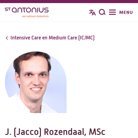
Overslaan
MENU
Zoeken
en
naar
de
Intensive Care en Medium Care (IC/MC)
inhoud
gaan
J. (Jacco) Rozendaal, MSc