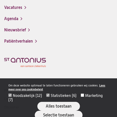
in
Vacatures
(opent
een
in
nieuwe
Agenda
een
tab)
nieuwe
Nieuwsbrief
tab)
Patiëntverhalen
Om deze website optimaal te laten functioneren gebruiken wij cookies.
Lees
meer over ons cookiebeleid
.
Privacy & veiligheid
Disclaimer
Noodzakelijk (12)
Statistieken (6)
Marketing
navigatie
Cookies
(7)
Alles toestaan
Disclaimer
Selectie toestaan