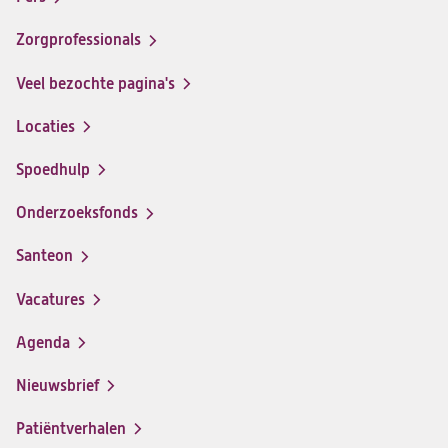
ziekenhuis
ziekenhuis
ziekenhuis
ziekenhuis
op
op
op
op
Zorgprofessionals
Facebook
Instagram
LinkedIn
Youtube
Veel bezochte pagina's
Locaties
Spoedhulp
Onderzoeksfonds
Santeon
(opent
in
Vacatures
(opent
een
in
nieuwe
Agenda
een
tab)
nieuwe
Nieuwsbrief
tab)
Patiëntverhalen