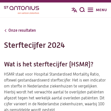
Overslaan
MENU
Zoeken
en
naar
de
Onze resultaten
inhoud
gaan
Sterftecijfer 2024
Wat is het sterftecijfer (HSMR)?
HSMR staat voor Hospital Standardised Mortality Ratio,
oftewel gestandaardiseerd sterftecijfer. Het is een indicator
om sterfte in Nederlandse ziekenhuizen te vergelijken.
Hierbij wordt het verwachte aantal te overlijden patiënten
afgezet tegen het werkelijk aantal overleden patiënten. Dit
cijfer varieert in de Nederlandse ziekenhuizen, waarbij 100
als gemiddelde wordt gesteld.