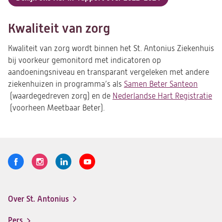
(opent
in
een
Kwaliteit van zorg
nieuwe
tab)
Kwaliteit van zorg wordt binnen het St. Antonius Ziekenhuis
bij voorkeur gemonitord met indicatoren op
aandoeningsniveau en transparant vergeleken met andere
ziekenhuizen in programma’s als
Samen Beter Santeon
(opent
(waardegedreven zorg) en de
Nederlandse Hart Registratie
in
(opent
(voorheen Meetbaar Beter).
een
in
nieuwe
een
tab)
nieuwe
tab)
Volg
Logo
Logo
Logo
Logo
ons
St.
St.
St.
St.
Antonius
Antonius
Antonius
Antonius
Over St. Antonius
een
een
een
een
Footer-
santeon
santeon
santeon
santeon
menu
Pers