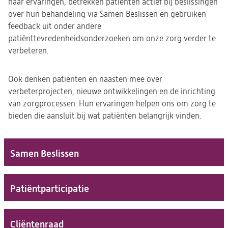
naar ervaringen, betrekken patiënten actief bij beslissingen
over hun behandeling via Samen Beslissen en gebruiken
feedback uit onder andere
patiënttevredenheidsonderzoeken om onze zorg verder te
verbeteren.
Ook denken patiënten en naasten mee over
verbeterprojecten, nieuwe ontwikkelingen en de inrichting
van zorgprocessen. Hun ervaringen helpen ons om zorg te
bieden die aansluit bij wat patiënten belangrijk vinden.
Samen Beslissen
(opent
in
een
Patiëntparticipatie
nieuwe
tab)
Cliëntenraad