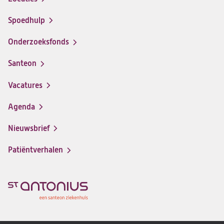
Spoedhulp
Onderzoeksfonds
Santeon
(opent
in
Vacatures
(opent
een
in
nieuwe
Agenda
een
tab)
nieuwe
Nieuwsbrief
tab)
Patiëntverhalen