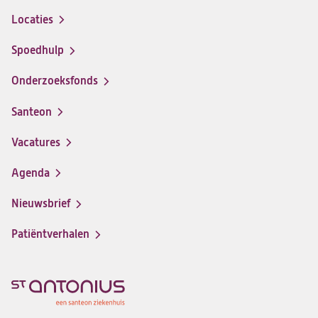
Locaties
Spoedhulp
Onderzoeksfonds
Santeon
(opent
in
Vacatures
(opent
een
in
nieuwe
Agenda
een
tab)
nieuwe
Nieuwsbrief
tab)
Patiëntverhalen