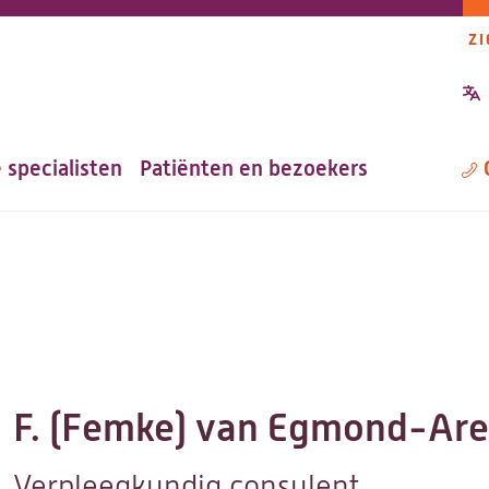
ZI
P
n
 specialisten
Patiënten en bezoekers
M
F. (Femke) van Egmond-Ar
Verpleegkundig consulent