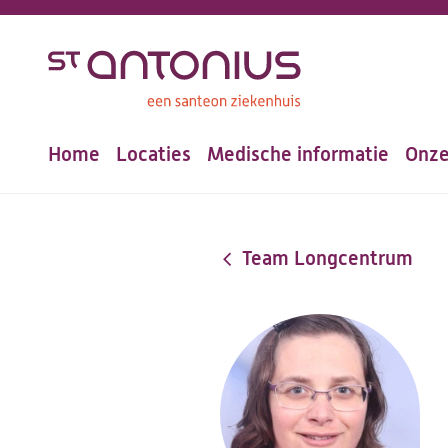
Overslaan
en
naar
de
Home
Locaties
Medische informatie
Onze
inhoud
Hoofdnavigatie
gaan
Team Longcentrum