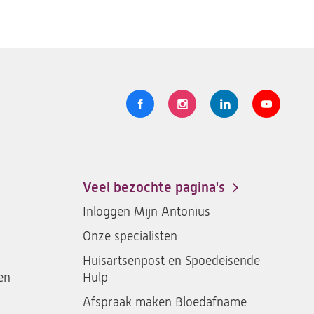
Volg
Logo
Logo
Logo
Logo
ons
St.
St.
St.
St.
Antonius
Antonius
Antonius
Antoniu
een
een
een
een
Veel bezochte pagina's
santeon
santeon
santeon
santeon
Inloggen Mijn Antonius
ziekenhuis
ziekenhuis
ziekenhuis
ziekenh
Onze specialisten
op
op
op
op
Facebook
Instagram
LinkedIn
Youtub
Huisartsenpost en Spoedeisende
en
Hulp
Afspraak maken Bloedafname