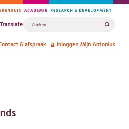
EKENHUIS
ACADEMIE
RESEARCH & DEVELOPMENT
ijlers
Zoeken
avigatie
Translate
Zoeken
Contact & afspraak
Inloggen Mijn Antonius
etanavigatie
ends