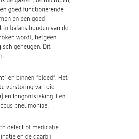
als de gasten, de microben,
een goed functionerende
armen en een goed
t in balans houden van de
roken wordt, hetgeen
isch geheugen. Dit
n.
ht” en binnen “bloed”. Het
de verstoring van die
za) en longontsteking. Een
coccus pneumoniae.
h defect of medicatie
natie en de daarbij