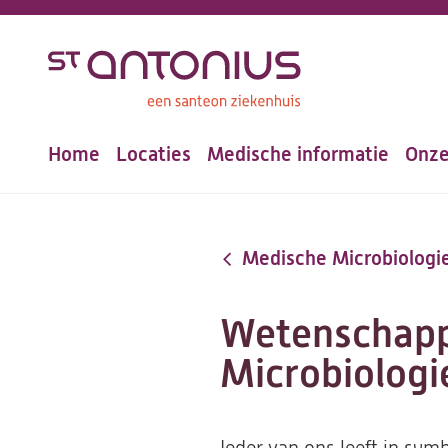
Overslaan
en
naar
de
Home
Locaties
Medische informatie
Onze
inhoud
Hoofdnavigatie
gaan
Medische Microbiologi
Wetenschapp
Microbiologi