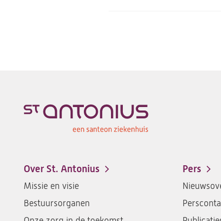
Over St. Antonius
Pers
Footer-
Missie en visie
Nieuwsove
menu
Bestuursorganen
Persconta
Onze zorg in de toekomst
Publicatie