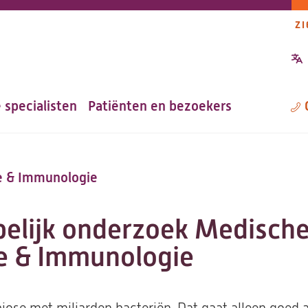
ZI
P
n
 specialisten
Patiënten en bezoekers
M
e & Immunologie
elijk onderzoek Medisch
e & Immunologie