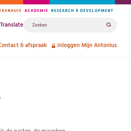
EKENHUIS
ACADEMIE
RESEARCH & DEVELOPMENT
ijlers
Zoeken
avigatie
Translate
Zoeken
Contact & afspraak
Inloggen Mijn Antonius
etanavigatie
e