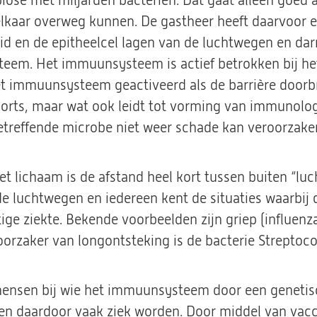
biose met miljarden bacteriën. Dat gaat alleen goed 
lkaar overweg kunnen. De gastheer heeft daarvoor 
huid en de epitheelcel lagen van de luchtwegen en d
eem. Het immuunsysteem is actief betrokken bij he
et immuunsysteem geactiveerd als de barrière doorb
rts, maar wat ook leidt tot vorming van immunolog
treffende microbe niet weer schade kan veroorzake
et lichaam is de afstand heel kort tussen buiten “luc
e luchtwegen en iedereen kent de situaties waarbij 
stige ziekte. Bekende voorbeelden zijn griep (influen
roorzaker van longontsteking is de bacterie Strepto
ensen bij wie het immuunsysteem door een genetisc
en daardoor vaak ziek worden. Door middel van vacci