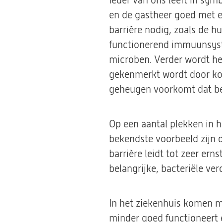
Ieder van ons leeft in sym
en de gastheer goed met e
barrière nodig, zoals de 
functionerend immuunsyst
microben. Verder wordt h
gekenmerkt wordt door koo
geheugen voorkomt dat be
Op een aantal plekken in h
bekendste voorbeeld zijn d
barrière leidt tot zeer ern
belangrijke, bacteriële ve
In het ziekenhuis komen m
minder goed functioneert 