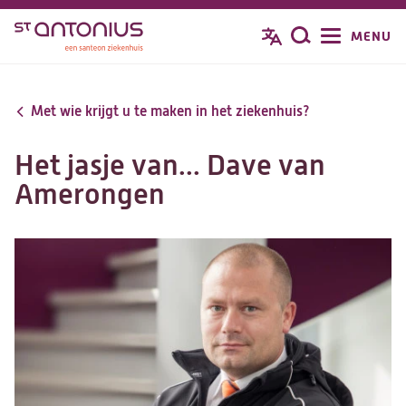
Overslaan
MENU
Zoeken
en
naar
de
Met wie krijgt u te maken in het ziekenhuis?
inhoud
gaan
Het jasje van... Dave van
Amerongen