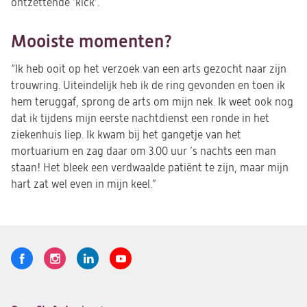
ontzettende ‘kick’.
Mooiste momenten?
“Ik heb ooit op het verzoek van een arts gezocht naar zijn
trouwring. Uiteindelijk heb ik de ring gevonden en toen ik
hem teruggaf, sprong de arts om mijn nek. Ik weet ook nog
dat ik tijdens mijn eerste nachtdienst een ronde in het
ziekenhuis liep. Ik kwam bij het gangetje van het
mortuarium en zag daar om 3.00 uur ’s nachts een man
staan! Het bleek een verdwaalde patiënt te zijn, maar mijn
hart zat wel even in mijn keel.”
Volg
Logo
Logo
Logo
Logo
ons
St.
St.
St.
St.
Antonius
Antonius
Antonius
Antonius