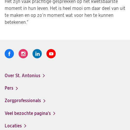
Het zijn vaak prachtige gesprekken op het kwetsbaarste
moment in hun leven. Het is heel mooi om daar deel van uit
te maken en op zo’n moment wat voor hen te kunnen
betekenen.”
Volg
Logo
Logo
Logo
Logo
ons
St.
St.
St.
St.
Antonius
Antonius
Antonius
Antonius
Over St. Antonius
een
een
een
een
Footer-
santeon
santeon
santeon
santeon
menu
Pers
ziekenhuis
ziekenhuis
ziekenhuis
ziekenhuis
op
op
op
op
Zorgprofessionals
Facebook
Instagram
LinkedIn
Youtube
Veel bezochte pagina's
Locaties