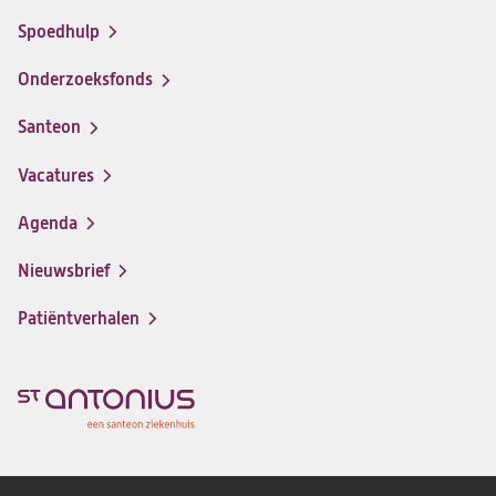
Spoedhulp
Onderzoeksfonds
Santeon
(opent
in
Vacatures
(opent
een
in
nieuwe
Agenda
een
tab)
nieuwe
Nieuwsbrief
tab)
Patiëntverhalen