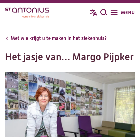
Overslaan
MENU
Zoeken
en
naar
de
Met wie krijgt u te maken in het ziekenhuis?
inhoud
gaan
Het jasje van… Margo Pijpker