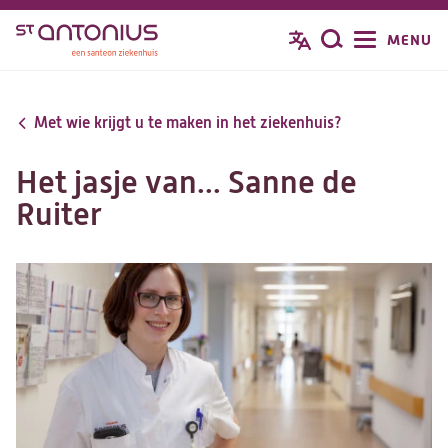
Overslaan
MENU
Zoeken
en
naar
de
Met wie krijgt u te maken in het ziekenhuis?
inhoud
gaan
Het jasje van... Sanne de
Ruiter