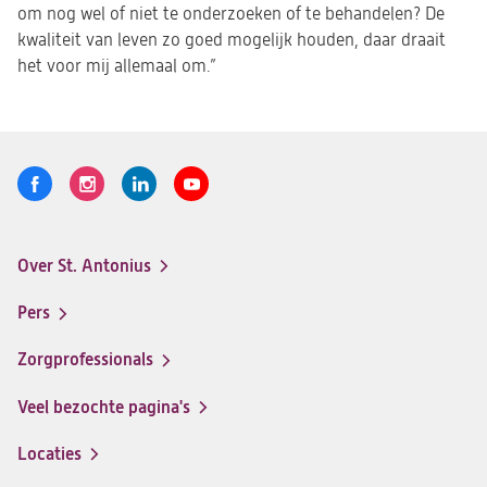
om nog wel of niet te onderzoeken of te behandelen? De
kwaliteit van leven zo goed mogelijk houden, daar draait
het voor mij allemaal om.”
Volg
Logo
Logo
Logo
Logo
ons
St.
St.
St.
St.
Antonius
Antonius
Antonius
Antonius
Over St. Antonius
een
een
een
een
Footer-
santeon
santeon
santeon
santeon
menu
Pers
ziekenhuis
ziekenhuis
ziekenhuis
ziekenhuis
op
op
op
op
Zorgprofessionals
Facebook
Instagram
LinkedIn
Youtube
Veel bezochte pagina's
Locaties