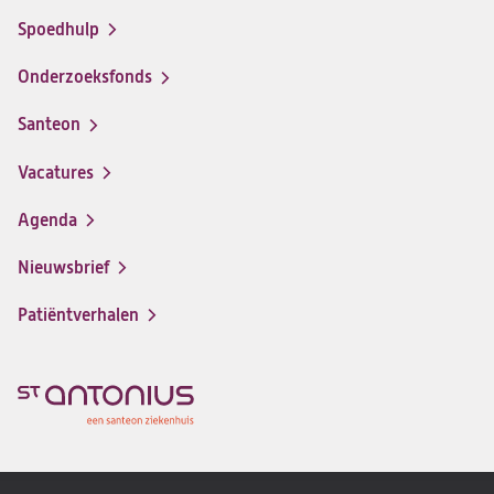
Spoedhulp
Onderzoeksfonds
Santeon
(opent
in
Vacatures
(opent
een
in
nieuwe
Agenda
een
tab)
nieuwe
Nieuwsbrief
tab)
Patiëntverhalen