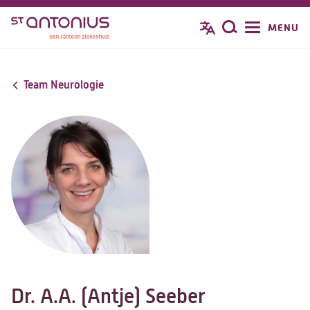
Overslaan
MENU
Zoeken
en
naar
de
Team Neurologie
inhoud
gaan
Dr. A.A. (Antje) Seeber