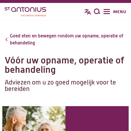
Overslaan
MENU
Zoeken
en
naar
de
Goed eten en bewegen rondom uw opname, operatie of
inhoud
behandeling
gaan
Vóór uw opname, operatie of
behandeling
Adviezen om u zo goed mogelijk voor te
bereiden