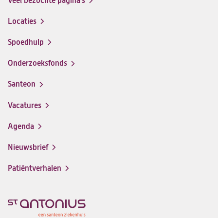
Veel bezochte pagina's
Locaties
Spoedhulp
Onderzoeksfonds
Santeon
(opent
in
Vacatures
(opent
een
in
nieuwe
Agenda
een
tab)
nieuwe
Nieuwsbrief
tab)
Patiëntverhalen