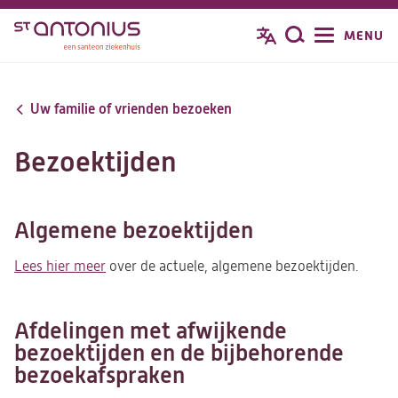
Overslaan
MENU
Zoeken
en
naar
de
Uw familie of vrienden bezoeken
inhoud
gaan
Bezoektijden
Algemene bezoektijden
Lees hier meer
over de actuele, algemene bezoektijden.
Afdelingen met afwijkende
bezoektijden en de bijbehorende
bezoekafspraken